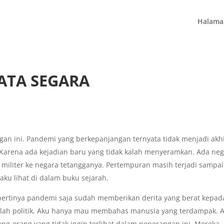
Halama
MATA SEGARA
ngan ini. Pandemi yang berkepanjangan ternyata tidak menjadi akh
. Karena ada kejadian baru yang tidak kalah menyeramkan. Ada ne
 militer ke negara tetangganya. Pertempuran masih terjadi sampai
aku lihat di dalam buku sejarah.
epertinya pandemi saja sudah memberikan derita yang berat kepad
lah politik. Aku hanya mau membahas manusia yang terdampak. 
ang-orang yang tidak ingin terlibat dalam peperangan ini. Mereka