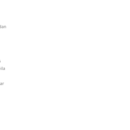
 dan
n
s
ila
ar