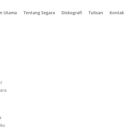
n Utama
Tentang Segara
Diskografi
Tulisan
Kontak
ir
gara
a
Aku