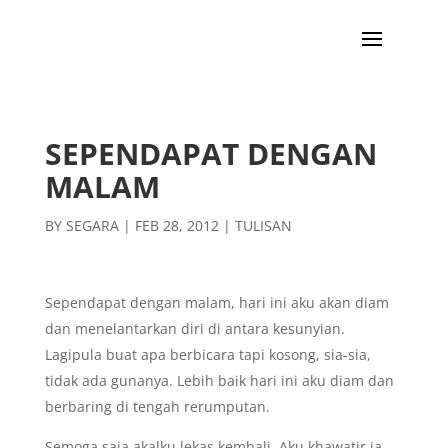
SEPENDAPAT DENGAN
MALAM
BY
SEGARA
|
FEB 28, 2012
|
TULISAN
Sependapat dengan malam, hari ini aku akan diam
dan menelantarkan diri di antara kesunyian.
Lagipula buat apa berbicara tapi kosong, sia-sia,
tidak ada gunanya. Lebih baik hari ini aku diam dan
berbaring di tengah rerumputan.
Semoga saja akalku lekas kembali. Aku khawatir ia