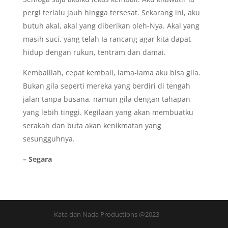
pergi terlalu jauh hingga tersesat. Sekarang ini, aku
butuh akal, akal yang diberikan oleh-Nya. Akal yang
masih suci, yang telah Ia rancang agar kita dapat
hidup dengan rukun, tentram dan damai.
Kembalilah, cepat kembali, lama-lama aku bisa gila.
Bukan gila seperti mereka yang berdiri di tengah
jalan tanpa busana, namun gila dengan tahapan
yang lebih tinggi. Kegilaan yang akan membuatku
serakah dan buta akan kenikmatan yang
sesungguhnya.
– Segara
Kata dan Nada Productions @2023