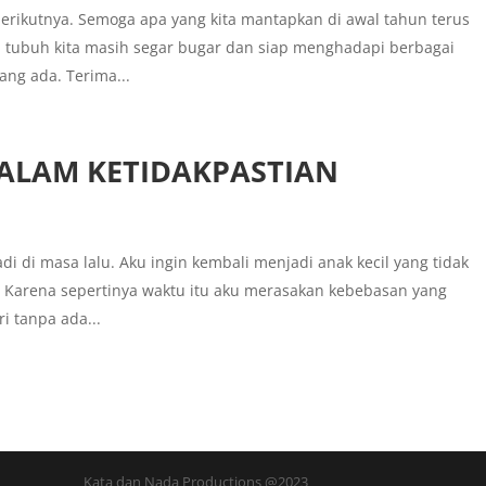
rikutnya. Semoga apa yang kita mantapkan di awal tahun terus
tubuh kita masih segar bugar dan siap menghadapi berbagai
yang ada. Terima...
ALAM KETIDAKPASTIAN
i di masa lalu. Aku ingin kembali menjadi anak kecil yang tidak
 Karena sepertinya waktu itu aku merasakan kebebasan yang
i tanpa ada...
Kata dan Nada Productions @2023