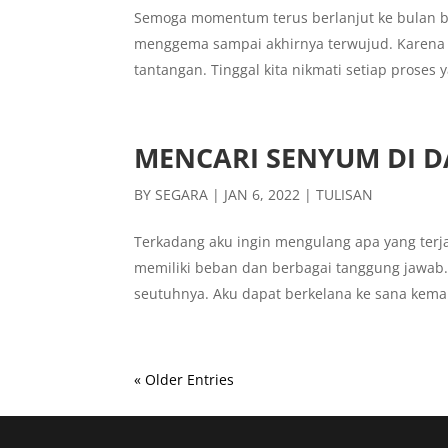
Semoga momentum terus berlanjut ke bulan be
menggema sampai akhirnya terwujud. Karena 
tantangan. Tinggal kita nikmati setiap proses 
MENCARI SENYUM DI D
BY
SEGARA
|
JAN 6, 2022
|
TULISAN
Terkadang aku ingin mengulang apa yang terjad
memiliki beban dan berbagai tanggung jawab.
seutuhnya. Aku dapat berkelana ke sana kemar
« Older Entries