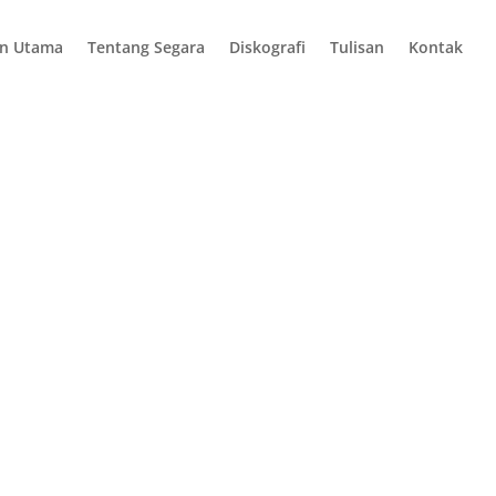
n Utama
Tentang Segara
Diskografi
Tulisan
Kontak